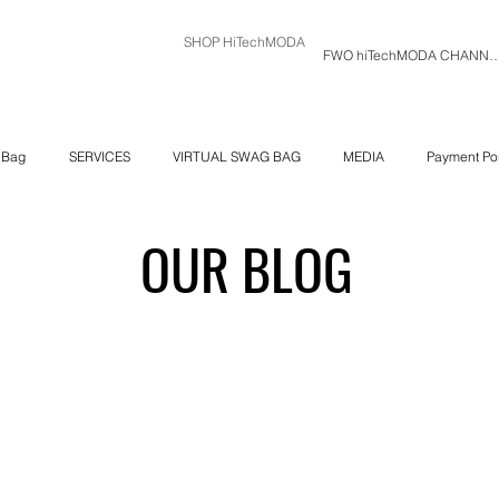
SHOP HiTechMODA
FWO hiTechMODA C
 Bag
SERVICES
VIRTUAL SWAG BAG
MEDIA
Payment Por
OUR BLOG